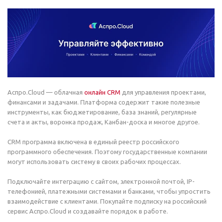
Аспро.Cloud — облачная
онлайн CRM
для управления проектами,
финансами и задачами. Платформа содержит такие полезные
инструменты, как бюджетирование, база знаний, регулярные
счета и акты, воронка продаж, Канбан-доска и многое другое.
CRM программа включена в единый реестр российского
программного обеспечения. Поэтому государственные компании
могут использовать систему в своих рабочих процессах.
Подключайте интеграцию с сайтом, электронной почтой, IP-
телефонией, платежными системами и банками, чтобы упростить
взаимодействие с клиентами. Покупайте подписку на российский
сервис Аспро.Cloud и создавайте порядок в работе.