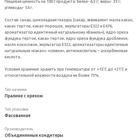
Пищевая ценность на 100 г продукта: белки- 6,5 г; жиры- 33 г;
углеводы- 54 г.
Состав: сахар, шоколадная глазурь (сахар, эквивалент масла какао,
какао тертое, какао-порошок, эмульгаторы Е322 и Е476,
ароматизатор идентичный натуральному «Ваниль»), ядро ореха
фундука тертое, какао тертое, ядро ореха фундука дробленое,
масло кокосовое, эмульгатор Е322, ароматизаторы идентичные
натуральным «какао», «сливки», антиокислитель – аскорбиновая
кислота.
Условия хранения: хранить при температуре от +15'C до +21'С и
относительной влажности воздуха не более 75%.
Тип начинки
Пралине с орехом
Тип упаковки
Фасованная
Производитель
Объединенные кондитеры